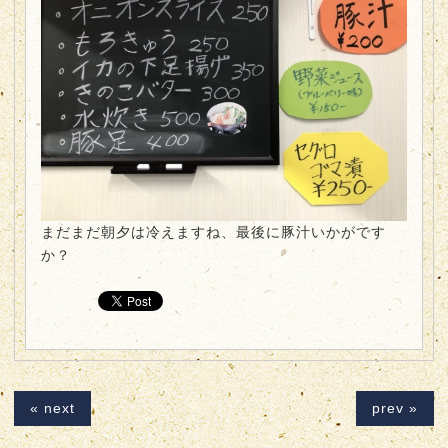
まだまだ朝夕は冷えますね、最後に豚汁いかがです
か？
« next
prev »