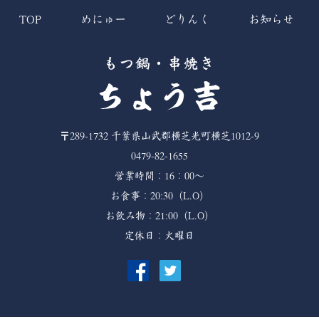
TOP
めにゅー
どりんく
お知らせ
〒289-1732
千葉県山武郡横芝光町横芝1012-9
0479-82-1655
営業時間：16：00～
お食事：20:30（L.O）
お飲み物：21:00（L.O）
定休日：火曜日