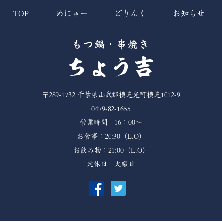
TOP
めにゅー
どりんく
お知らせ
〒289-1732
千葉県山武郡横芝光町横芝1012-9
0479-82-1655
営業時間：16：00～
お食事：20:30（L.O）
お飲み物：21:00（L.O）
定休日：火曜日